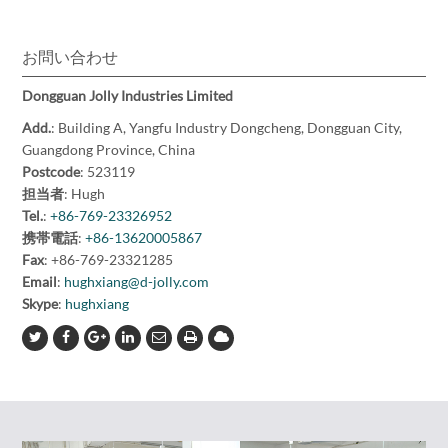
お問い合わせ
Dongguan Jolly Industries Limited
Add.
: Building A, Yangfu Industry Dongcheng, Dongguan City,
Guangdong Province, China
Postcode
: 523119
担当者
: Hugh
Tel.
:
+86-769-23326952
携帯電話
:
+86-13620005867
Fax
: +86-769-23321285
Email
:
hughxiang@d-jolly.com
Skype
:
hughxiang