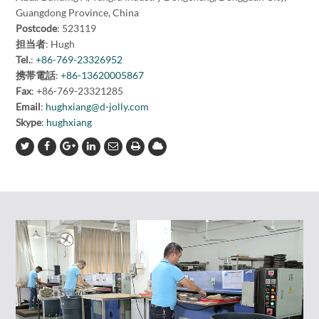
Guangdong Province, China
Postcode
: 523119
担当者
: Hugh
Tel.
:
+86-769-23326952
携帯電話
:
+86-13620005867
Fax
: +86-769-23321285
Email
:
hughxiang@d-jolly.com
Skype
:
hughxiang