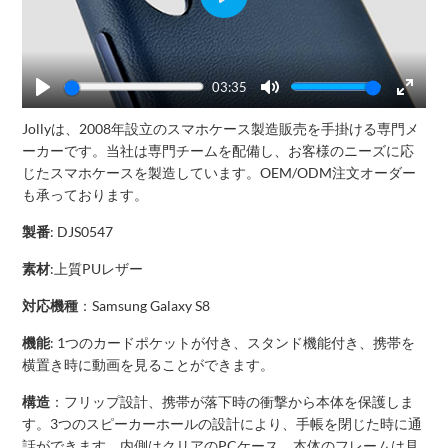
Play
03:35
Play
Mute
Enter
Jollyは、2008年設立のスマホケース製造販売を手掛ける専門メ
fullscr
ーカーです。当社は専門チームを配備し、お客様のニーズに応
じたスマホケースを製造しています。OEM/ODM注文オーダー
も承っております。
製番
: DJS0547
素材
:上質PUレザー
対応機種
：Samsung Galaxy S8
機能
: 1つのカードポケットが付き、スタンド機能付き、携帯を
横置き時に動画を見ることができます。
構造
：フリップ設計、携帯が落下時の衝撃から本体を保護しま
す。3つのスピーカーホールの設計により、手帳を閉じた時に通
話ができます。内側はクリアのPCケース、本体のフレームは見