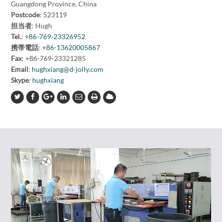
Guangdong Province, China
Postcode
: 523119
担当者
: Hugh
Tel.
:
+86-769-23326952
携帯電話
:
+86-13620005867
Fax
: +86-769-23321285
Email
:
hughxiang@d-jolly.com
Skype
:
hughxiang