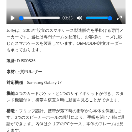
03:35
Play
Mute
Enter
Jollyは、2008年設立のスマホケース製造販売を手掛ける専門メ
fullscr
ーカーです。当社は専門チームを配備し、お客様のニーズに応
じたスマホケースを製造しています。OEM/ODM注文オーダー
も承っております。
製番
: DJS00535
素材
:上質PUレザー
対応機種
：Samsung Galaxy J7
機能
:3つのカードポケットと1つのサイドポケットが付き、スタ
ンド機能付き、携帯を横置き時に動画を見ることができます。
構造
：フリップ設計、携帯が落下時の衝撃から本体を保護しま
す。3つのスピーカーホールの設計により、手帳を閉じた時に通
話ができます。内側はクリアのPCケース、本体のフレームは見
えます。