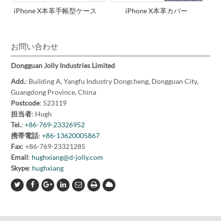
iPhone X本革手帳型ケース
iPhone X本革カバー
お問い合わせ
Dongguan Jolly Industries Limited
Add.
: Building A, Yangfu Industry Dongcheng, Dongguan City,
Guangdong Province, China
Postcode
: 523119
担当者
: Hugh
Tel.
:
+86-769-23326952
携帯電話
:
+86-13620005867
Fax
: +86-769-23321285
Email
:
hughxiang@d-jolly.com
Skype
:
hughxiang