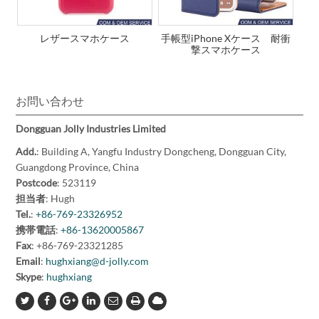
レザースマホケース
手帳型iPhone Xケース 耐衝
撃スマホケース
お問い合わせ
Dongguan Jolly Industries Limited
Add.
: Building A, Yangfu Industry Dongcheng, Dongguan City,
Guangdong Province, China
Postcode
: 523119
担当者
: Hugh
Tel.
:
+86-769-23326952
携帯電話
:
+86-13620005867
Fax
: +86-769-23321285
Email
:
hughxiang@d-jolly.com
Skype
:
hughxiang