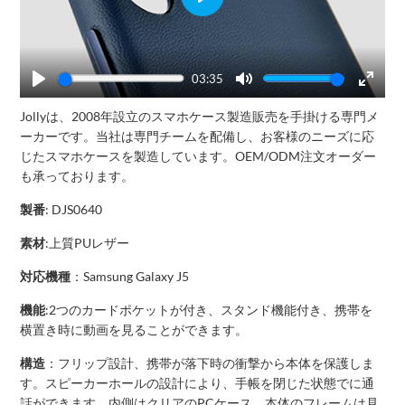
Play
03:35
Play
Mute
Enter
Jollyは、2008年設立のスマホケース製造販売を手掛ける専門メ
fullscr
ーカーです。当社は専門チームを配備し、お客様のニーズに応
じたスマホケースを製造しています。OEM/ODM注文オーダー
も承っております。
製番
: DJS0640
素材
:上質PUレザー
対応機種
：Samsung Galaxy J5
機能
:2つのカードポケットが付き、スタンド機能付き、携帯を
横置き時に動画を見ることができます。
構造
：フリップ設計、携帯が落下時の衝撃から本体を保護しま
す。スピーカーホールの設計により、手帳を閉じた状態でに通
話ができます。内側はクリアのPCケース、本体のフレームは見