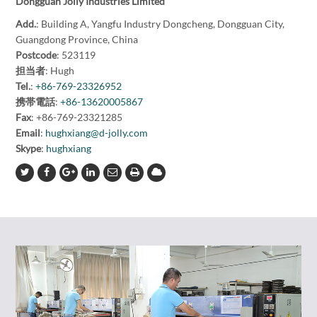
Dongguan Jolly Industries Limited
Add.
: Building A, Yangfu Industry Dongcheng, Dongguan City,
Guangdong Province, China
Postcode
: 523119
担当者
: Hugh
Tel.
:
+86-769-23326952
携帯電話
:
+86-13620005867
Fax
: +86-769-23321285
Email
:
hughxiang@d-jolly.com
Skype
:
hughxiang