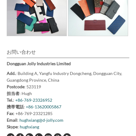
お問い合わせ
Dongguan Jolly Industries Limited
Add.
: Building A, Yangfu Industry Dongcheng, Dongguan City,
Guangdong Province, China
Postcode
: 523119
担当者
: Hugh
Tel.
:
+86-769-23326952
携帯電話
:
+86-13620005867
Fax
: +86-769-23321285
Email
:
hughxiang@d-jolly.com
Skype
:
hughxiang