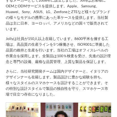
するメーカーとして2008年に設立しました。Jollyはお客様に
OEMとODMサービスを提供します。Apple、 Samsung、
Huawei、Sony、ASUS、LG、ZenfoneとZTEなど様々なブランド
の様々なモデルの携帯にあった革ケースを提供します。当社製
品は主に日本、ヨーロッパ、アメリカなどの国々で販売されて
います。
Jollyは社員が150人以上在籍しています。8600平米を擁する工
場は、高品質の生産ラインを5つ稼働させ、ISO9001に準拠した
品質の維持と生産を行います。当社の工場はオフィスレベルの
作業台を採用します。全製品は100％検査を受け、先進の設計理
念と専門の設備、厳格な品質管理、上質な製品を保証します。
さらに、当社研究開発チームは国内デザイナーと、イタリアの
デザインナーも在籍します。製品設計に豊かな経験を持ち、
様々なスタイルのスマホケースを設計することができます。そ
の特別な設計スタイルで製品の独自性を守り、スマホケース市
場で目立つ存在になりました。