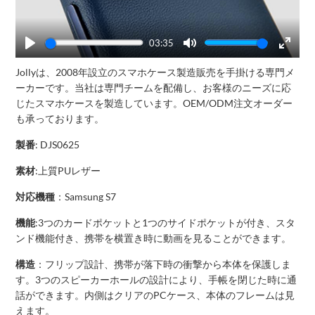
03:35
Play
Mute
Enter
Jollyは、2008年設立のスマホケース製造販売を手掛ける専門メ
fullscr
ーカーです。当社は専門チームを配備し、お客様のニーズに応
じたスマホケースを製造しています。OEM/ODM注文オーダー
も承っております。
製番
: DJS0625
素材
:上質PUレザー
対応機種
：Samsung S7
機能
:3つのカードポケットと1つのサイドポケットが付き、スタ
ンド機能付き、携帯を横置き時に動画を見ることができます。
構造
：フリップ設計、携帯が落下時の衝撃から本体を保護しま
す。3つのスピーカーホールの設計により、手帳を閉じた時に通
話ができます。内側はクリアのPCケース、本体のフレームは見
えます。