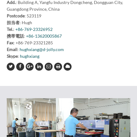
Add.
: Building A, Yangfu Industry Dongcheng, Dongguan City,
Guangdong Province, China
Postcode
: 523119
担当者
: Hugh
Tel.
:
+86-769-23326952
携帯電話
:
+86-13620005867
Fax
: +86-769-23321285
Email
:
hughxiang@d-jolly.com
Skype
:
hughxiang