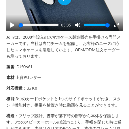
Play
03:35
Play
Mute
Enter
Jollyは、2008年設立のスマホケース製造販売を手掛ける専門メ
fullscr
ーカーです。当社は専門チームを配備し、お客様のニーズに応
じたスマホケースを製造しています。OEM/ODM注文オーダー
も承っております。
製番
: DJS0661
素材
:上質PUレザー
対応機種
：LG K8
機能
:3つのカードポケットと1つのサイドポケットが付き、スタ
ンド機能付き、携帯を横置き時に動画を見ることができます。
構造
：フリップ設計、携帯が落下時の衝撃から本体を保護しま
す。3つのスピーカーホールの設計により、手帳を閉じた時に通
話ができます。内側はクリアのPCケース、本体のフレームは見