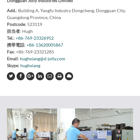
Dongguan Jolly Industries Limited
Add.
: Building A, Yangfu Industry Dongcheng, Dongguan City,
Guangdong Province, China
Postcode
: 523119
担当者
: Hugh
Tel.
:
+86-769-23326952
携帯電話
:
+86-13620005867
Fax
: +86-769-23321285
Email
:
hughxiang@d-jolly.com
Skype
:
hughxiang