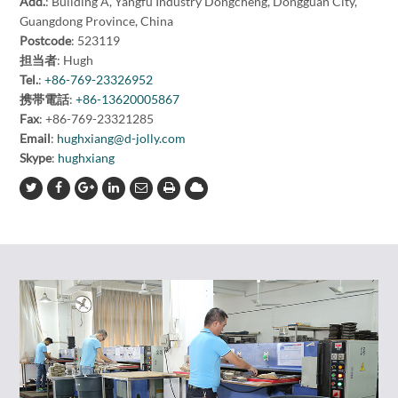
Add.
: Building A, Yangfu Industry Dongcheng, Dongguan City,
Guangdong Province, China
Postcode
: 523119
担当者
: Hugh
Tel.
:
+86-769-23326952
携帯電話
:
+86-13620005867
Fax
: +86-769-23321285
Email
:
hughxiang@d-jolly.com
Skype
:
hughxiang