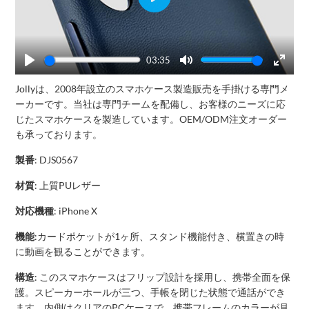
Play
03:35
Play
Mute
Enter
Jollyは、2008年設立のスマホケース製造販売を手掛ける専門メ
fullscr
ーカーです。当社は専門チームを配備し、お客様のニーズに応
じたスマホケースを製造しています。OEM/ODM注文オーダー
も承っております。
製番
: DJS0567
材質
: 上質PUレザー
対応機種
: iPhone X
機能
:カードポケットが1ヶ所、スタンド機能付き、横置きの時
に動画を観ることができます。
構造
: このスマホケースはフリップ設計を採用し、携帯全面を保
護。スピーカーホールが三つ、手帳を閉じた状態で通話ができ
ます。内側はクリアのPCケースで、携帯フレームのカラーが見